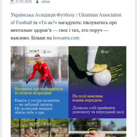
21.05.2026
admin
Українська Асоціація Футболу / Ukrainian Association
of Football
та «
Ти як?
» нагадують: піклуватись про
ментальне здоровʼя — своє і тих, хто поруч —
важливо. Більше на
howareu.com