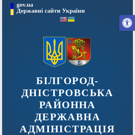
Перейти
gov.ua
до
Державні сайти України
Ві
вмісту
БІЛГОРОД-
ДНІСТРОВСЬКА
РАЙОННА
ДЕРЖАВНА
АДМІНІСТРАЦІЯ