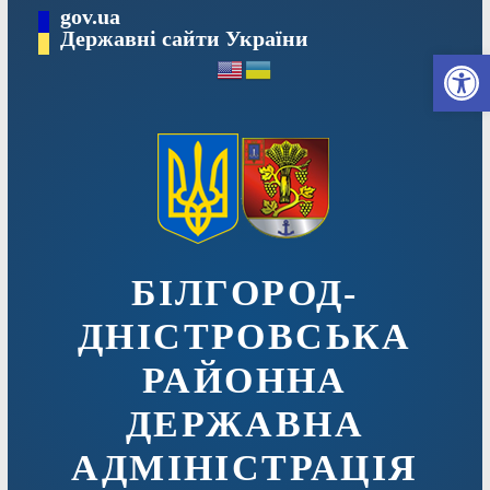
Перейти
gov.ua
до
Державні сайти України
Ві
вмісту
БІЛГОРОД-
ДНІСТРОВСЬКА
РАЙОННА
ДЕРЖАВНА
АДМІНІСТРАЦІЯ