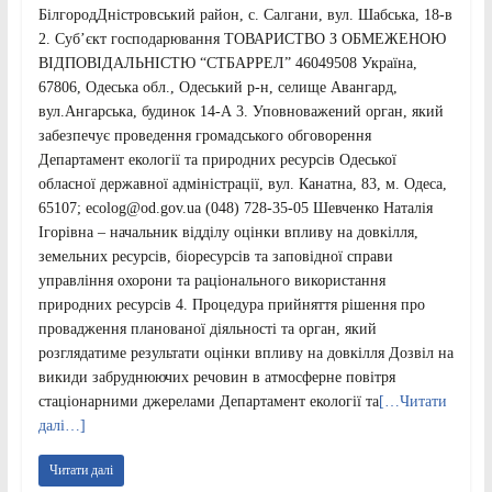
БілгородДністровський район, с. Салгани, вул. Шабська, 18-в
2. Суб’єкт господарювання ТОВАРИСТВО З ОБМЕЖЕНОЮ
ВІДПОВІДАЛЬНІСТЮ “СТБАРРЕЛ” 46049508 Україна,
67806, Одеська обл., Одеський р-н, селище Авангард,
вул.Ангарська, будинок 14-А 3. Уповноважений орган, який
забезпечує проведення громадського обговорення
Департамент екології та природних ресурсів Одеської
обласної державної адміністрації, вул. Канатна, 83, м. Одеса,
65107; ecolog@od.gov.ua (048) 728-35-05 Шевченко Наталія
Ігорівна – начальник відділу оцінки впливу на довкілля,
земельних ресурсів, біоресурсів та заповідної справи
управління охорони та раціонального використання
природних ресурсів 4. Процедура прийняття рішення про
провадження планованої діяльності та орган, який
розглядатиме результати оцінки впливу на довкілля Дозвіл на
викиди забруднюючих речовин в атмосферне повітря
стаціонарними джерелами Департамент екології та
[…Читати
далі…]
Читати далі