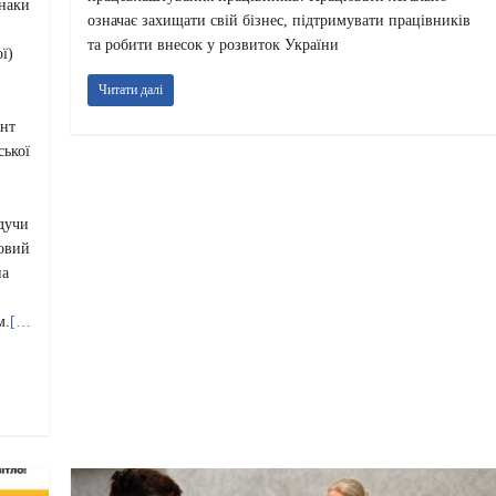
знаки
означає захищати свій бізнес, підтримувати працівників
та робити внесок у розвиток України
ї)
Читати далі
ант
ської
дучи
ковий
на
м.
[…