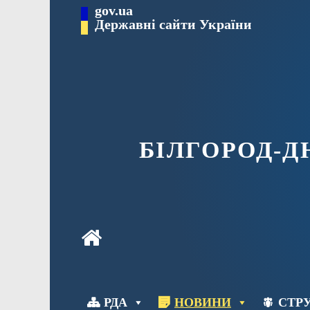
Перейти
gov.ua
до
Державні сайти України
вмісту
БІЛГОРОД-
РДА
НОВИНИ
СТРУ