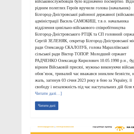
військовослужбовців було відзначено посмертно. Від
рідним полеглих Героїв вручили голова (начальник)
Білгород-Дністровської районної державної (військово
адміністрації Василь САМОКИШ, т.в.о. начальника
відділення цивільно-військового співробітництва
Білгород-Дністровського РТЦК та СП головний серж
Сергій ЗЕЛЕНЯК, секретар Білгород-Дністровської мі
ради Олександр СКАЛОЗУБ, голова Маразліївської
сільської ради Віктор ТОПОР. Молодший сержант
РАДЧЕНКО Олександр Кирилович 10.05.1990 р.н., бу
вірним Військовій присязі, мужньо виконуючи війсь
обов’язок, тривалий час вважався зниклим безвісти, 
жаль, загинув 03 січня 2023 року в бою за Україну, її
свободу і незалежність під час наступальних дій біля 
Читати далі…]
Читати далі