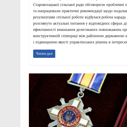
Старокозацької сільської ради обговорили проблемні
та напрацювали практичні рекомендації щодо подальш
результатами спільної роботи відбулася робоча нарада 
розглянуто актуальні питання у відповідних сферах д
ефективності виконання делегованих повноважень орг
конструктивній співпраці між районною державною ад
і підвищенню якості управлінських рішень в інтереса
Читати далі