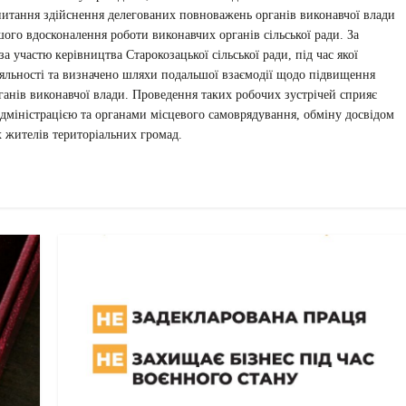
 питання здійснення делегованих повноважень органів виконавчої влади
ого вдосконалення роботи виконавчих органів сільської ради. За
за участю керівництва Старокозацької сільської ради, під час якої
іяльності та визначено шляхи подальшої взаємодії щодо підвищення
анів виконавчої влади. Проведення таких робочих зустрічей сприяє
міністрацією та органами місцевого самоврядування, обміну досвідом
х жителів територіальних громад.