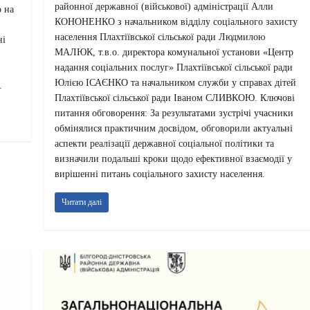
районної державної (військової) адміністрації Алли
о на
КОНОНЕНКО з начальником відділу соціального захисту
населення Плахтіївської сільської ради Людмилою
ні
МАЛЮК, т.в.о. директора комунальної установи «Центр
надання соціальних послуг» Плахтіївської сільської ради
Юлією ІСАЄНКО та начальником служби у справах дітей
.
Плахтіївської сільської ради Іваном СЛИВКОЮ. Ключові
питання обговорення: За результатами зустрічі учасники
обмінялися практичним досвідом, обговорили актуальні
аспекти реалізації державної соціальної політики та
визначили подальші кроки щодо ефективної взаємодії у
вирішенні питань соціального захисту населення.
Читати далі