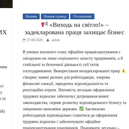
Новини
Новини громад
Оголошення
«Виходь на світло!» –
ИХ
задекларована праця захищає бізнес
І
07.08.2026
admin
В умовах воєнного стану офіційне працевлаштування є
запорукою не лише соціального захисту працівників, а й
стабільної та безпечної діяльності суб’єктів
аючи
господарювання. Використання незадекларованої праці
створює значні ризики для роботодавців, зокрема
фінансові санкції, юридичну відповідальність та
сі
репутаційні втрати. Натомість легальне оформлення
ну
трудових відносин забезпечує дотримання вимог
 та
законодавства, сприяє розвитку відповідального бізнесу та
зміцненню економіки держави.
Закликаємо
ій)
роботодавців відповідально ставитися до оформлення
трудових відносин і забезпечувати офіційне
працевлаштування працівників. Працювати легально –