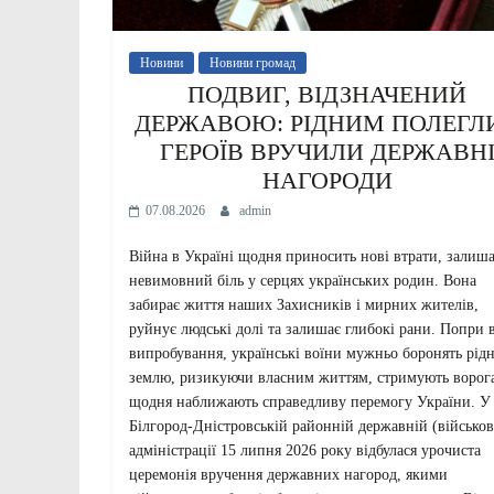
Новини
Новини громад
ПОДВИГ, ВІДЗНАЧЕНИЙ
ДЕРЖАВОЮ: РІДНИМ ПОЛЕГЛ
ГЕРОЇВ ВРУЧИЛИ ДЕРЖАВН
НАГОРОДИ
07.08.2026
admin
Війна в Україні щодня приносить нові втрати, залиш
невимовний біль у серцях українських родин. Вона
забирає життя наших Захисників і мирних жителів,
руйнує людські долі та залишає глибокі рани. Попри в
випробування, українські воїни мужньо боронять рід
землю, ризикуючи власним життям, стримують ворога
щодня наближають справедливу перемогу України. У
Білгород-Дністровській районній державній (військов
адміністрації 15 липня 2026 року відбулася урочиста
церемонія вручення державних нагород, якими