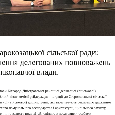
арокозацької сільської ради:
снення делегованих повноважень
виконавчої влади.
лови Білгород-Дністровської районної державної (військової)
бочий візит комісії райдержадміністрації до Старокозацької сільської
вної (військової) адміністрації, які забезпечують реалізацію державної
тлово-комунального господарства і архітектури, цивільного захисту,
ення та захисту прав дітей, спільно з посадовими особами