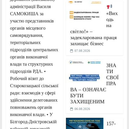
адміністрації Василя
«Вих
САМОКИША за
одь
участю представників
на
органів місцевого
світло!» –
самоврядування,
задекларована праця
територіальних
захищає бізнес
підрозділів центральних
07.08.2026
органів виконавчої
влади та структурних
ЗНА
ТИ
підрозділів РДА. •
СВОЇ
Робочий візит до
ПРА
Старокозацької сільської
ВА – ОЗНАЧАЄ
ради: взаємодія у сфері
БУТИ
здійснення делегованих
ЗАХИЩЕНИМ
повноважень органів
06.08.2026
виконавчої влади. • У
Білгород-Дністровській
157-
районній державній