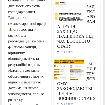
стабільної та безпечної
діяльності суб’єктів
ЗАД
ЕКЛ
господарювання.
АРО
Використання
ВАН
незадекларованої праці
А ПРАЦЯ
створює значні
ЗАХИЩАЄ
ризики для
ПРАЦІВНИКА ПІД
ЧАС ВОЄННОГО
роботодавців, зокрема
СТАНУ
фінансові санкції,
05.08.2026
юридичну
відповідальність та
ЗМІ
репутаційні втрати.
НИ В
Натомість легальне
ТРУ
оформлення трудових
ДОВ
відносин забезпечує
ОМУ
дотримання вимог
ЗАКОНОДАВСТВІ
ПІД ЧАС
законодавства, сприяє
ВОЄННОГО СТАНУ
розвитку
04.08.2026