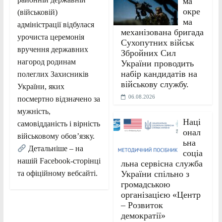
ма
окре
(військовій)
ма
адміністрації відбулася
механізована бригада
урочиста церемонія
Сухопутних військ
вручення державних
Збройних Сил
нагород родинам
України проводить
набір кандидатів на
полеглих Захисників
військову службу.
України, яких
06.08.2026
посмертно відзначено за
мужність,
Наці
самовідданість і вірність
онал
військовому обов’язку.
ьна
Детальніше – на
соціа
нашій Facebook-сторінці
льна сервісна служба
України спільно з
та офіційному вебсайті.
громадською
організацією «Центр
– Розвиток
демократії»