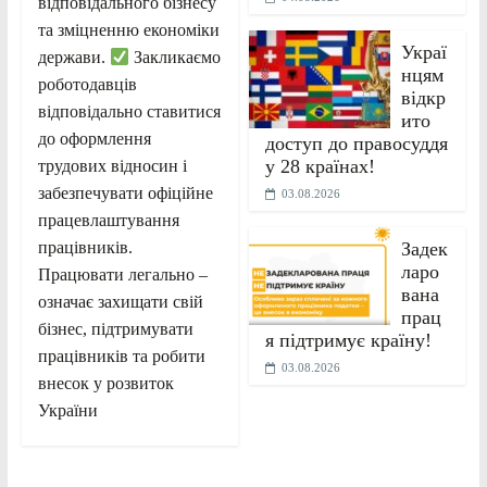
відповідального бізнесу
та зміцненню економіки
Украї
держави.
Закликаємо
нцям
роботодавців
відкр
відповідально ставитися
ито
до оформлення
доступ до правосуддя
у 28 країнах!
трудових відносин і
забезпечувати офіційне
03.08.2026
працевлаштування
Задек
працівників.
ларо
Працювати легально –
вана
означає захищати свій
прац
бізнес, підтримувати
я підтримує країну!
працівників та робити
03.08.2026
внесок у розвиток
України