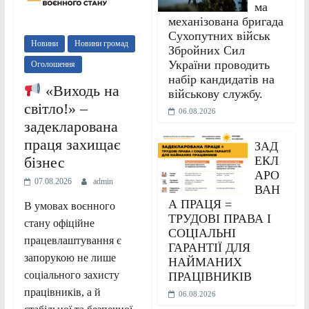
ма
механізована бригада
Сухопутних військ
Новини
Новини громад
Збройних Сил
України проводить
Оголошення
набір кандидатів на
«Виходь на
військову службу.
світло!» –
06.08.2026
задекларована
праця захищає
ЗАД
ЕКЛ
бізнес
АРО
07.08.2026
admin
ВАН
А ПРАЦЯ =
В умовах воєнного
ТРУДОВІ ПРАВА І
стану офіційне
СОЦІАЛЬНІ
працевлаштування є
ГАРАНТІЇ ДЛЯ
запорукою не лише
НАЙМАНИХ
соціального захисту
ПРАЦІВНИКІВ
працівників, а й
06.08.2026