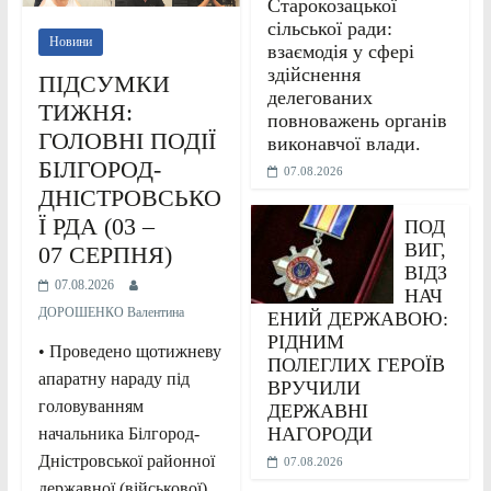
Старокозацької
сільської ради:
Новини
взаємодія у сфері
здійснення
ПІДСУМКИ
делегованих
ТИЖНЯ:
повноважень органів
ГОЛОВНІ ПОДІЇ
виконавчої влади.
БІЛГОРОД-
07.08.2026
ДНІСТРОВСЬКО
Ї РДА (03 –
ПОД
ВИГ,
07 СЕРПНЯ)
ВІДЗ
07.08.2026
НАЧ
ДОРОШЕНКО Валентина
ЕНИЙ ДЕРЖАВОЮ:
РІДНИМ
• Проведено щотижневу
ПОЛЕГЛИХ ГЕРОЇВ
апаратну нараду під
ВРУЧИЛИ
головуванням
ДЕРЖАВНІ
НАГОРОДИ
начальника Білгород-
Дністровської районної
07.08.2026
державної (військової)