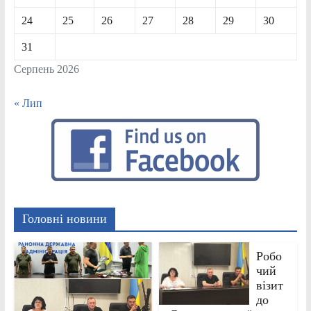
24
25
26
27
28
29
30
31
Серпень 2026
« Лип
Головні новини
Робо
чий
візит
до