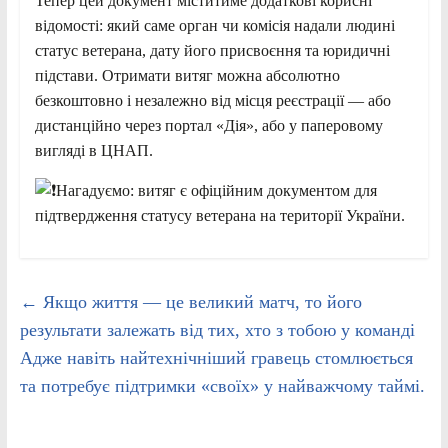
Тепер цей документ міститиме додаткові корисні
відомості: який саме орган чи комісія надали людині
статус ветерана, дату його присвоєння та юридичні
підстави. Отримати витяг можна абсолютно
безкоштовно і незалежно від місця реєстрації — або
дистанційно через портал «Дія», або у паперовому
вигляді в ЦНАП.
Нагадуємо: витяг є офіційним документом для
підтвердження статусу ветерана на території України.
←
Якщо життя — це великий матч, то його
результати залежать від тих, хто з тобою у команді
Адже навіть найтехнічніший гравець стомлюється
та потребує підтримки «своїх» у найважчому таймі.