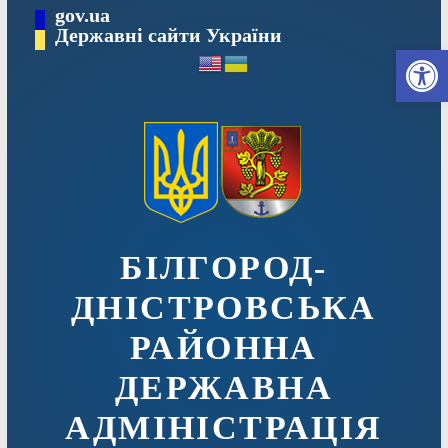
Перейти
gov.ua
до
Державні сайти України
Ві
вмісту
БІЛГОРОД-
ДНІСТРОВСЬКА
РАЙОННА
ДЕРЖАВНА
АДМІНІСТРАЦІЯ