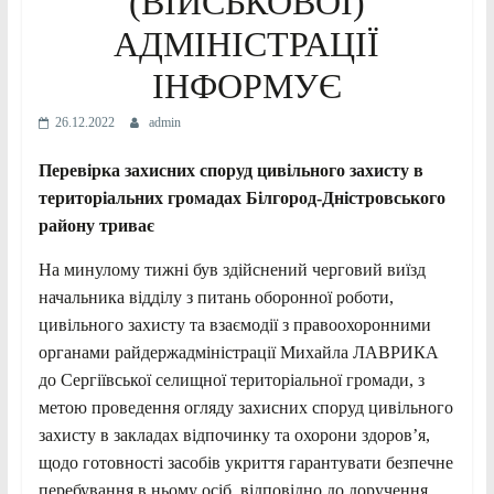
(ВІЙСЬКОВОЇ)
АДМІНІСТРАЦІЇ
ІНФОРМУЄ
26.12.2022
admin
Перевірка захисних споруд цивільного захисту в
територіальних громадах Білгород-Дністровського
району триває
На минулому тижні був здійснений черговий виїзд
начальника відділу з питань оборонної роботи,
цивільного захисту та взаємодії з правоохоронними
органами райдержадміністрації Михайла ЛАВРИКА
до Сергіївської селищної територіальної громади, з
метою проведення огляду захисних споруд цивільного
захисту в закладах відпочинку та охорони здоров’я,
щодо готовності засобів укриття гарантувати безпечне
перебування в ньому осіб, відповідно до доручення