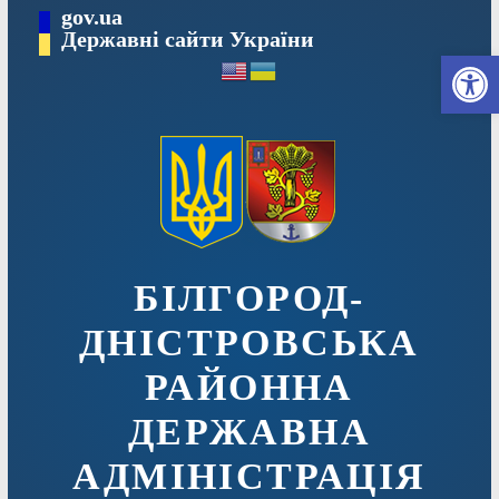
Перейти
gov.ua
до
Державні сайти України
Ві
вмісту
БІЛГОРОД-
ДНІСТРОВСЬКА
РАЙОННА
ДЕРЖАВНА
АДМІНІСТРАЦІЯ