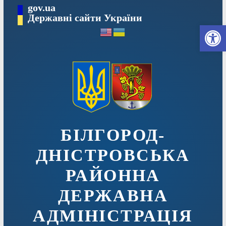
Перейти
gov.ua
до
Державні сайти України
Ві
вмісту
БІЛГОРОД-
ДНІСТРОВСЬКА
РАЙОННА
ДЕРЖАВНА
АДМІНІСТРАЦІЯ