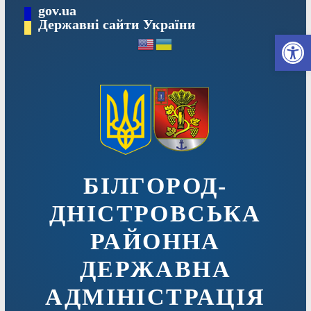
Перейти
gov.ua
до
Державні сайти України
Ві
вмісту
БІЛГОРОД-
ДНІСТРОВСЬКА
РАЙОННА
ДЕРЖАВНА
АДМІНІСТРАЦІЯ