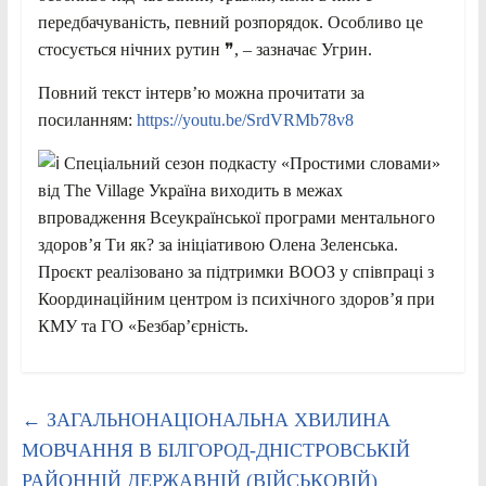
передбачуваність, певний розпорядок. Особливо це
стосується нічних рутин ❞, – зазначає Угрин.
Повний текст інтервʼю можна прочитати за
посиланням:
https://youtu.be/SrdVRMb78v8
Спеціальний сезон подкасту «Простими словами»
від The Village Україна виходить в межах
впровадження Всеукраїнської програми ментального
здоровʼя Ти як? за ініціативою Олена Зеленська.
Проєкт реалізовано за підтримки ВООЗ у співпраці з
Координаційним центром із психічного здоров’я при
КМУ та ГО «Безбарʼєрність.
←
ЗАГАЛЬНОНАЦІОНАЛЬНА ХВИЛИНА
МОВЧАННЯ В БІЛГОРОД-ДНІСТРОВСЬКІЙ
РАЙОННІЙ ДЕРЖАВНІЙ (ВІЙСЬКОВІЙ)