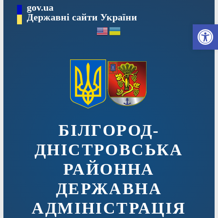
Перейти
gov.ua
до
Державні сайти України
Ві
вмісту
БІЛГОРОД-
ДНІСТРОВСЬКА
РАЙОННА
ДЕРЖАВНА
АДМІНІСТРАЦІЯ