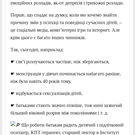
емоційних розладів, як-от депресія і тривожні розлади.
Перше, що спадає на думку, коли ми хочемо знайти
причину змін у психіці та поведінці сучасних дітей, –
це соціальні медіа, компʼютерні ігри та інтернет.
Але
крім цього є багато інших чинників.
Так, сьогодні, наприклад:
☛ сімʼї розлучаються частіше, ніж зберігаються,
☛ менструація у дівчат починається набагато раніше,
ніж була навіть 40 років тому,
☛ відбувається сексуалізація дітей,
☛ батьками стають значно пізніше, тож нині зазвичай
більший віковий розрив між поколіннями і т. д.
Що робити батькам радить дитячий і підлітковий
психіатр, КПТ-терапевт, старший лектор в Інституті