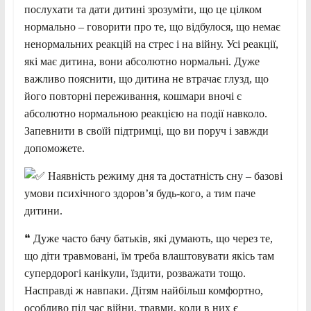
послухати та дати дитині зрозуміти, що це цілком
нормально – говорити про те, що відбулося, що немає
ненормальних реакцій на стрес і на війну. Усі реакції,
які має дитина, вони абсолютно нормальні. Дуже
важливо пояснити, що дитина не втрачає глузд, що
його повторні переживання, кошмари вночі є
абсолютно нормальною реакцією на події навколо.
Запевнити в своїй підтримці, що ви поруч і завжди
допоможете.
Наявність режиму дня та достатність сну – базові
умови психічного здоровʼя будь-кого, а тим паче
дитини.
❝ Дуже часто бачу батьків, які думають, що через те,
що діти травмовані, їм треба влаштовувати якісь там
супердорогі канікули, їздити, розважати тощо.
Насправді ж навпаки. Дітям найбільш комфортно,
особливо під час війни, травми, коли в них є