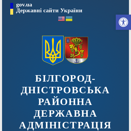
Перейти
gov.ua
до
Державні сайти України
Ві
вмісту
БІЛГОРОД-
ДНІСТРОВСЬКА
РАЙОННА
ДЕРЖАВНА
АДМІНІСТРАЦІЯ