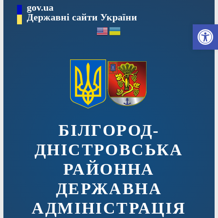
Перейти
gov.ua
до
Державні сайти України
Ві
вмісту
БІЛГОРОД-
ДНІСТРОВСЬКА
РАЙОННА
ДЕРЖАВНА
АДМІНІСТРАЦІЯ