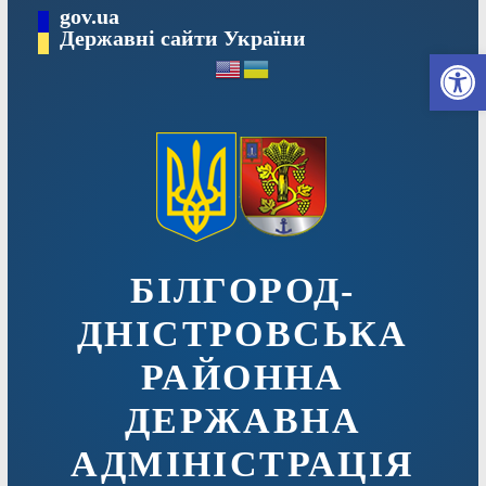
Перейти
gov.ua
до
Державні сайти України
Ві
вмісту
БІЛГОРОД-
ДНІСТРОВСЬКА
РАЙОННА
ДЕРЖАВНА
АДМІНІСТРАЦІЯ