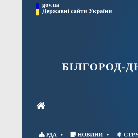
Перейти
gov.ua
до
Державні сайти України
вмісту
БІЛГОРОД-
РДА
НОВИНИ
СТРУ