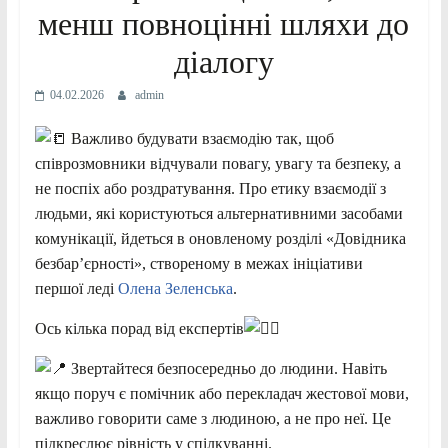
менш повноцінні шляхи до
діалогу
04.02.2026
admin
Важливо будувати взаємодію так, щоб
співрозмовники відчували повагу, увагу та безпеку, а
не поспіх або роздратування. Про етику взаємодії з
людьми, які користуються альтернативними засобами
комунікації, йдеться в оновленому розділі «Довідника
безбар’єрності», створеному в межах ініціативи
першої леді
Олена Зеленська
.
Ось кілька порад від експертів
Звертайтеся безпосередньо до людини. Навіть
якщо поруч є помічник або перекладач жестової мови,
важливо говорити саме з людиною, а не про неї. Це
підкреслює рівність у спілкуванні.