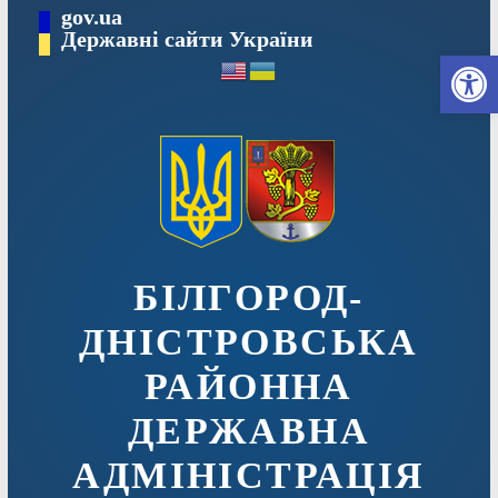
Перейти
gov.ua
до
Державні сайти України
Ві
вмісту
БІЛГОРОД-
ДНІСТРОВСЬКА
РАЙОННА
ДЕРЖАВНА
АДМІНІСТРАЦІЯ