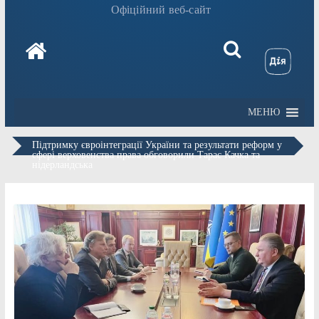
Офіційний веб-сайт
МЕНЮ
Підтримку євроінтеграції України та результати реформ у
сфері верховенства права обговорили Тарас Качка та
нідерландська