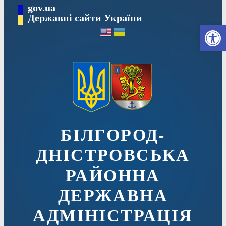
Перейти
gov.ua
до
Державні сайти України
Ві
вмісту
БІЛГОРОД-
ДНІСТРОВСЬКА
РАЙОННА
ДЕРЖАВНА
АДМІНІСТРАЦІЯ