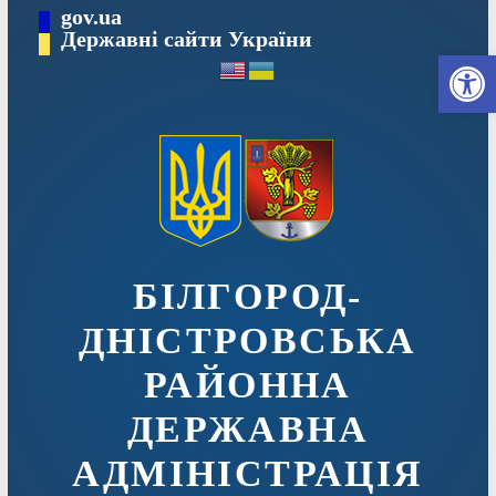
Перейти
gov.ua
до
Державні сайти України
Ві
вмісту
БІЛГОРОД-
ДНІСТРОВСЬКА
РАЙОННА
ДЕРЖАВНА
АДМІНІСТРАЦІЯ