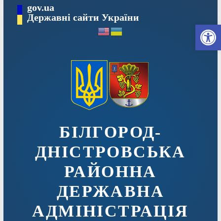
Перейти
gov.ua
до
Державні сайти України
Ві
вмісту
БІЛГОРОД-
ДНІСТРОВСЬКА
РАЙОННА
ДЕРЖАВНА
АДМІНІСТРАЦІЯ