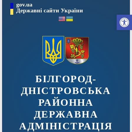
Перейти
gov.ua
до
Державні сайти України
Ві
вмісту
БІЛГОРОД-
ДНІСТРОВСЬКА
РАЙОННА
ДЕРЖАВНА
АДМІНІСТРАЦІЯ