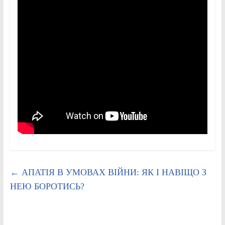
←
АПАТІЯ В УМОВАХ ВІЙНИ: ЯК І НАВІЩО З
НЕЮ БОРОТИСЬ?