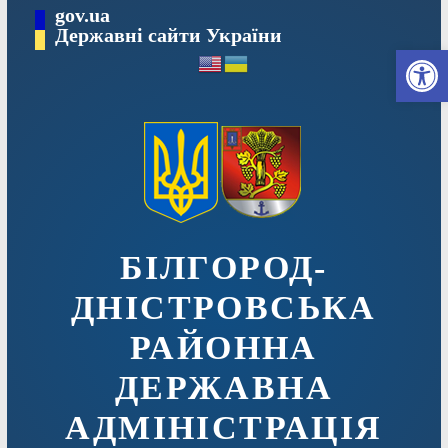
Перейти
gov.ua
до
Державні сайти України
Ві
вмісту
БІЛГОРОД-
ДНІСТРОВСЬКА
РАЙОННА
ДЕРЖАВНА
АДМІНІСТРАЦІЯ