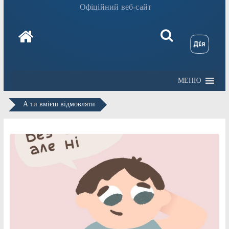
Офіційний веб-сайт
МЕНЮ
А ти вмієш відмовляти