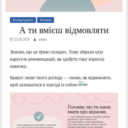
Безбар'єрність
Новини
А ти вмієш відмовляти
25.02.2026
admin
Знаємо, що це буває складно. Тому зібрали цілу
карусель рекомендацій, як здобути таку корисну
навичку.
Бракує лише твого досвіду — пиши, як відмовляти,
щоб залишатися в злагоді із собою