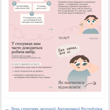
←
День спротиву окупації Автономної Республіки