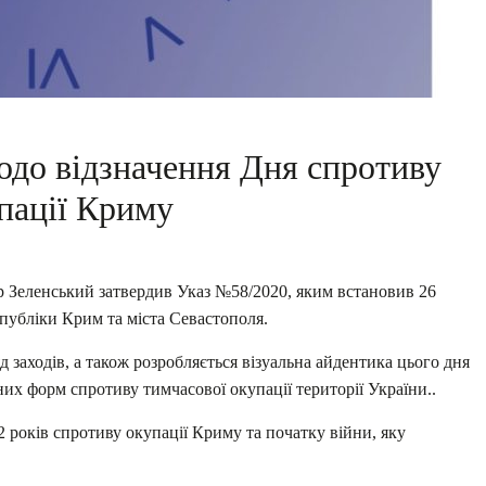
одо відзначення Дня спротиву
пації Криму
 Зеленський затвердив Указ №58/2020, яким встановив 26
публіки Крим та міста Севастополя.
д заходів, а також розробляється візуальна айдентика цього дня
них форм спротиву тимчасової окупації території України..
2 років спротиву окупації Криму та початку війни, яку