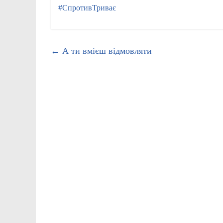
#СпротивТриває
←
А ти вмієш відмовляти