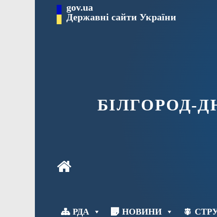
Перейти
gov.ua
до
Державні сайти України
вмісту
БІЛГОРОД-
РДА
НОВИНИ
СТРУ