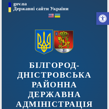
Перейти
gov.ua
до
Державні сайти України
Ві
вмісту
БІЛГОРОД-
ДНІСТРОВСЬКА
РАЙОННА
ДЕРЖАВНА
АДМІНІСТРАЦІЯ