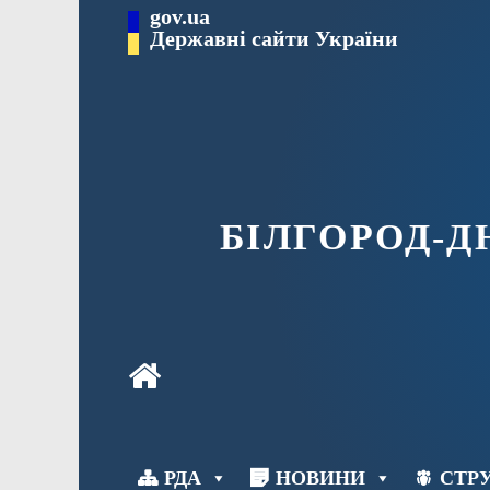
Перейти
gov.ua
до
Державні сайти України
вмісту
БІЛГОРОД-
РДА
НОВИНИ
СТРУ