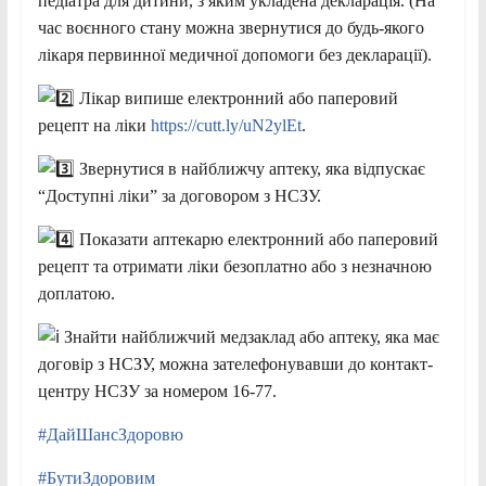
педіатра для дитини, з яким укладена декларація. (На
час воєнного стану можна звернутися до будь-якого
лікаря первинної медичної допомоги без декларації).
Лікар випише
електронний або паперовий
рецепт на ліки
https://cutt.ly/uN2ylEt
.
Звернутися в найближчу аптеку, яка відпускає
“Доступні ліки” за договором з НСЗУ.
Показати аптекарю електронний або паперовий
рецепт та отримати ліки безоплатно або з незначною
доплатою.
Знайти найближчий медзаклад або аптеку, яка має
договір з НСЗУ, можна зателефонувавши до контакт-
центру НСЗУ за номером 16-77.
#ДайШансЗдоровю
#БутиЗдоровим