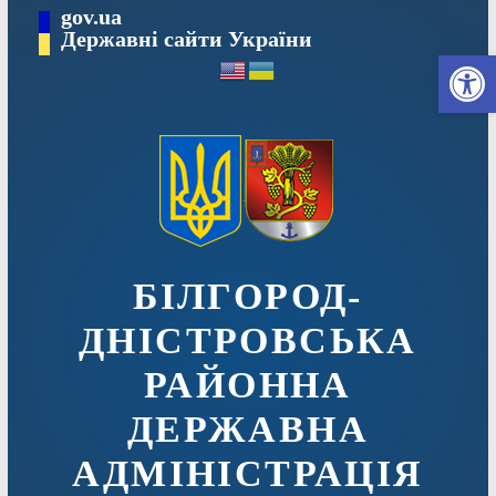
Перейти
gov.ua
до
Державні сайти України
Ві
вмісту
БІЛГОРОД-
ДНІСТРОВСЬКА
РАЙОННА
ДЕРЖАВНА
АДМІНІСТРАЦІЯ