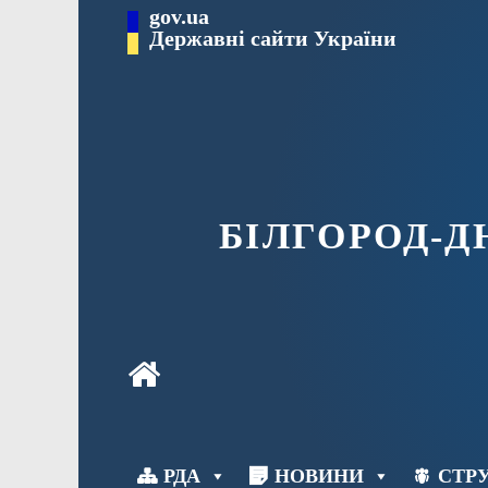
Перейти
gov.ua
до
Державні сайти України
вмісту
БІЛГОРОД-
РДА
НОВИНИ
СТРУ