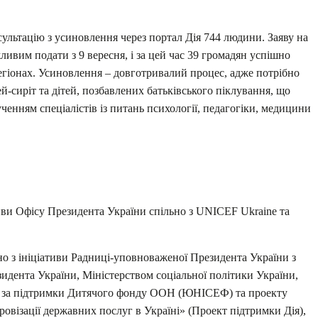
ультацію з усиновлення через портал Дія 744 людини. Заяву на
ивим подати з 9 вересня, і за цей час 39 громадян успішно
егіонах. Усиновлення – довготривалий процес, адже потрібно
й-сиріт та дітей, позбавлених батьківського піклування, що
енням спеціалістів із питань психології, педагогіки, медицини
иви Офісу Президента України спільно з UNICEF Ukraine та
о з ініціативи Радниці-уповноваженої Президента України з
зидента України, Міністерством соціальної політики України,
и за підтримки Дитячого фонду ООН (ЮНІСЕФ) та проекту
овізації державних послуг в Україні» (Проект підтримки Дія),