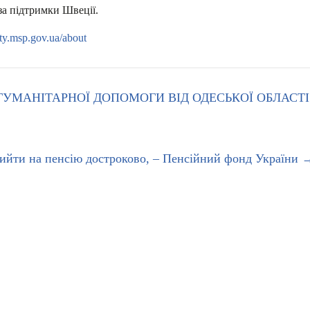
а підтримки Швеції.
dity.msp.gov.ua/about
МАНІТАРНОЇ ДОПОМОГИ ВІД ОДЕСЬКОЇ ОБЛАСТІ
ийти на пенсію достроково, – Пенсійний фонд України