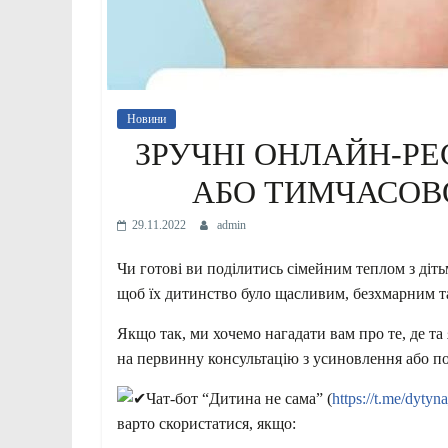
Новини
ЗРУЧНІ ОНЛАЙН-Р
АБО ТИМЧАСОВ
29.11.2022
admin
Чи готові ви поділитись сімейним теплом з діт
щоб їх дитинство було щасливим, безхмарним та
Якщо так, ми хочемо нагадати вам про те, де т
на первинну консультацію з усиновлення або по
Чат-бот “Дитина не сама” (
https://t.me/dyty
варто скористатися, якщо: