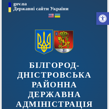
Перейти
gov.ua
до
Державні сайти України
Ві
вмісту
БІЛГОРОД-
ДНІСТРОВСЬКА
РАЙОННА
ДЕРЖАВНА
АДМІНІСТРАЦІЯ