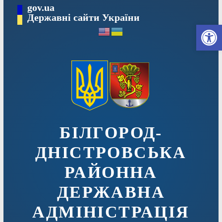
Перейти
gov.ua
до
Державні сайти України
Ві
вмісту
БІЛГОРОД-
ДНІСТРОВСЬКА
РАЙОННА
ДЕРЖАВНА
АДМІНІСТРАЦІЯ