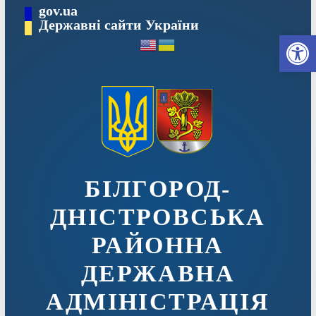
Перейти
gov.ua
до
Державні сайти України
Ві
вмісту
БІЛГОРОД-
ДНІСТРОВСЬКА
РАЙОННА
ДЕРЖАВНА
АДМІНІСТРАЦІЯ