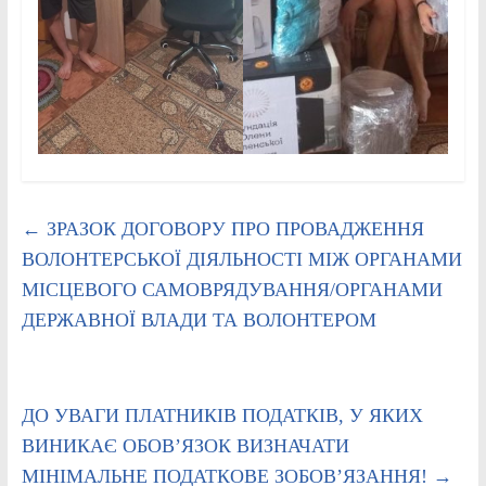
←
ЗРАЗОК ДОГОВОРУ ПРО ПРОВАДЖЕННЯ
ВОЛОНТЕРСЬКОЇ ДІЯЛЬНОСТІ МІЖ ОРГАНАМИ
МІСЦЕВОГО САМОВРЯДУВАННЯ/ОРГАНАМИ
ДЕРЖАВНОЇ ВЛАДИ ТА ВОЛОНТЕРОМ
ДО УВАГИ ПЛАТНИКІВ ПОДАТКІВ, У ЯКИХ
ВИНИКАЄ ОБОВ’ЯЗОК ВИЗНАЧАТИ
МІНІМАЛЬНЕ ПОДАТКОВЕ ЗОБОВ’ЯЗАННЯ!
→