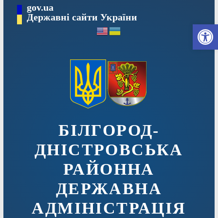
Перейти
gov.ua
до
Державні сайти України
Ві
вмісту
БІЛГОРОД-
ДНІСТРОВСЬКА
РАЙОННА
ДЕРЖАВНА
АДМІНІСТРАЦІЯ