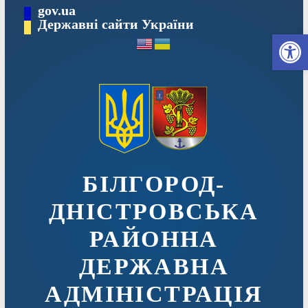
Перейти
gov.ua
до
Державні сайти України
Ві
вмісту
БІЛГОРОД-
ДНІСТРОВСЬКА
РАЙОННА
ДЕРЖАВНА
АДМІНІСТРАЦІЯ