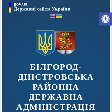
Перейти
gov.ua
до
Державні сайти України
Ві
вмісту
БІЛГОРОД-
ДНІСТРОВСЬКА
РАЙОННА
ДЕРЖАВНА
АДМІНІСТРАЦІЯ