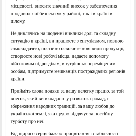
місцевості, вносите значний внесок у забезпечення
продовольчої безпеки як у районі, так і в країні в
цілому.
Не дивлячись на щоденні виклики долі та складну
ситуацію в країні, ви працюєте з ентузіазмом, повною
самовіддачею, постійно освоюєте нові види продукції,
створюєте нові робочі місця, надаєте допомогу
військовим підрозділам, внутрішньо переміщеним
особам, підтримуєте мешканців постраждалих регіонів
країни.
Прийміть слова подяки за вашу нелегку працю, за той
внесок, який ви вкладаєте у розвиток громад, в
збереження народних традицій, за вашу любов до
української землі, яка щедро віддячує за постійну
турботу про неї!
Від щирого серця бажаю процвітання і стабільності