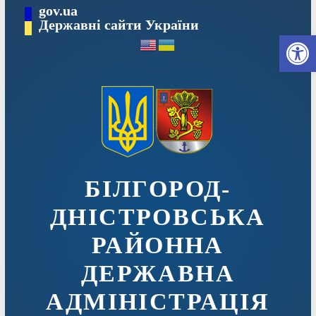
Перейти
gov.ua
до
Державні сайти України
Ві
вмісту
БІЛГОРОД-
ДНІСТРОВСЬКА
РАЙОННА
ДЕРЖАВНА
АДМІНІСТРАЦІЯ