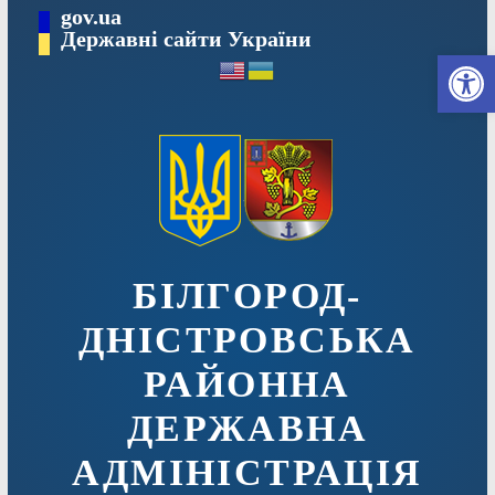
Перейти
gov.ua
до
Державні сайти України
Ві
вмісту
БІЛГОРОД-
ДНІСТРОВСЬКА
РАЙОННА
ДЕРЖАВНА
АДМІНІСТРАЦІЯ