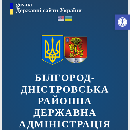
Перейти
gov.ua
до
Державні сайти України
Ві
вмісту
БІЛГОРОД-
ДНІСТРОВСЬКА
РАЙОННА
ДЕРЖАВНА
АДМІНІСТРАЦІЯ