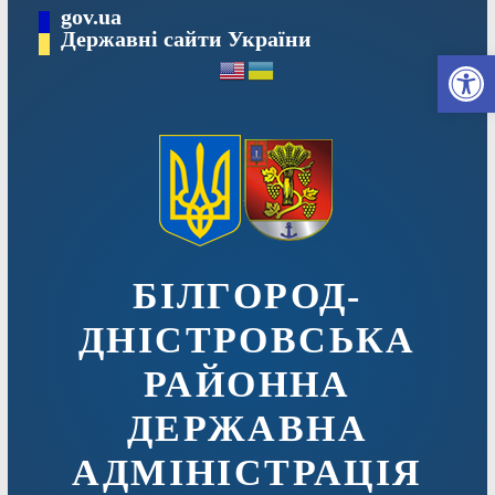
Перейти
gov.ua
до
Державні сайти України
Ві
вмісту
БІЛГОРОД-
ДНІСТРОВСЬКА
РАЙОННА
ДЕРЖАВНА
АДМІНІСТРАЦІЯ