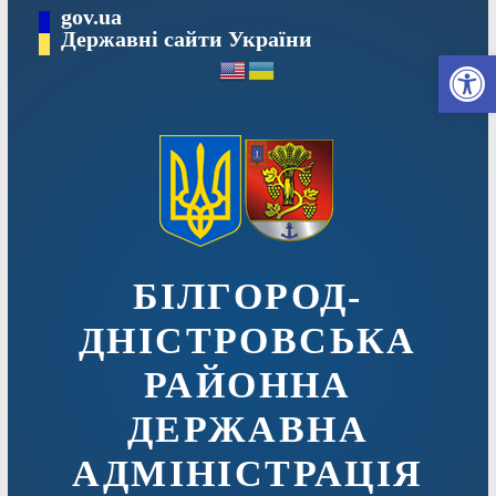
Перейти
gov.ua
до
Державні сайти України
Ві
вмісту
БІЛГОРОД-
ДНІСТРОВСЬКА
РАЙОННА
ДЕРЖАВНА
АДМІНІСТРАЦІЯ