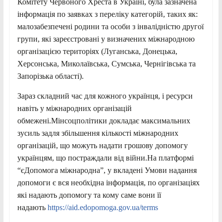
Комітету Червоного Хреста в Україні, була зазначена
інформація по заявках з переліку категорій, таких як:
малозабезпечені родини та особи з інвалідністю другої
групи, які зареєстровані у визначених міжнародною
організацією територіях (Луганська, Донецька,
Херсонська, Миколаївська, Сумська, Чернігівська та
Запорізька області).
Зараз складний час для кожного українця, і ресурси
навіть у міжнародних організацій
обмежені.Мінсоцполітики докладає максимальних
зусиль задля збільшення кількості міжнародних
організацій, що можуть надати грошову допомогу
українцям, що постраждали від війни.На платформі
“єДопомога міжнародна”, у вкладені Умови надання
допомоги є вся необхідна інформація, по організаціях
які надають допомогу та кому саме вони її
надають
https://aid.edopomoga.gov.ua/terms