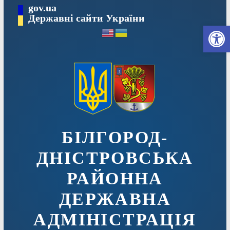
Перейти
gov.ua
до
Державні сайти України
Ві
вмісту
БІЛГОРОД-
ДНІСТРОВСЬКА
РАЙОННА
ДЕРЖАВНА
АДМІНІСТРАЦІЯ