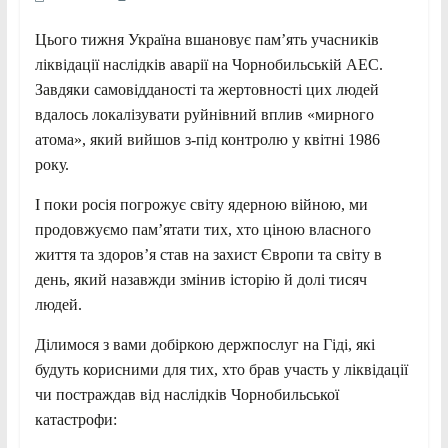
Цього тижня Україна вшановує пам’ять учасників
ліквідації наслідків аварії на Чорнобильській АЕС.
Завдяки самовідданості та жертовності цих людей
вдалось локалізувати руйнівний вплив «мирного
атома», який вийшов з-під контролю у квітні 1986
року.
І поки росія погрожує світу ядерною війною, ми
продовжуємо пам’ятати тих, хто ціною власного
життя та здоров’я став на захист Європи та світу в
день, який назавжди змінив історію й долі тисяч
людей.
Ділимося з вами добіркою держпослуг на Гіді, які
будуть корисними для тих, хто брав участь у ліквідації
чи постраждав від наслідків Чорнобильської
катастрофи: