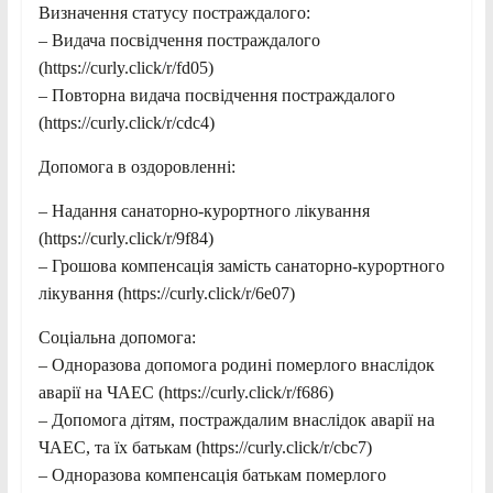
Визначення статусу постраждалого:
– Видача посвідчення постраждалого
(https://curly.click/r/fd05)
– Повторна видача посвідчення постраждалого
(https://curly.click/r/cdc4)
Допомога в оздоровленні:
– Надання санаторно-курортного лікування
(https://curly.click/r/9f84)
– Грошова компенсація замість санаторно-курортного
лікування (https://curly.click/r/6e07)
Соціальна допомога:
– Одноразова допомога родині померлого внаслідок
аварії на ЧАЕС (https://curly.click/r/f686)
– Допомога дітям, постраждалим внаслідок аварії на
ЧАЕС, та їх батькам (https://curly.click/r/cbc7)
– Одноразова компенсація батькам померлого