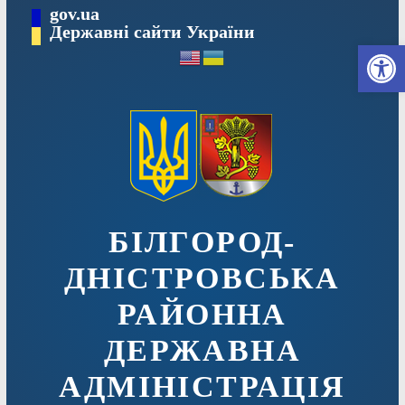
Перейти
gov.ua
до
Державні сайти України
Ві
вмісту
БІЛГОРОД-
ДНІСТРОВСЬКА
РАЙОННА
ДЕРЖАВНА
АДМІНІСТРАЦІЯ