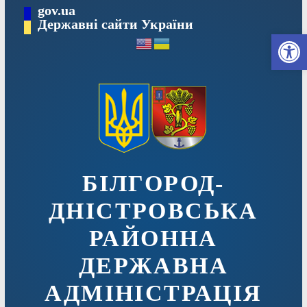
Перейти
gov.ua
до
Державні сайти України
Ві
вмісту
БІЛГОРОД-
ДНІСТРОВСЬКА
РАЙОННА
ДЕРЖАВНА
АДМІНІСТРАЦІЯ