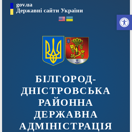
Перейти
gov.ua
до
Державні сайти України
Ві
вмісту
БІЛГОРОД-
ДНІСТРОВСЬКА
РАЙОННА
ДЕРЖАВНА
АДМІНІСТРАЦІЯ