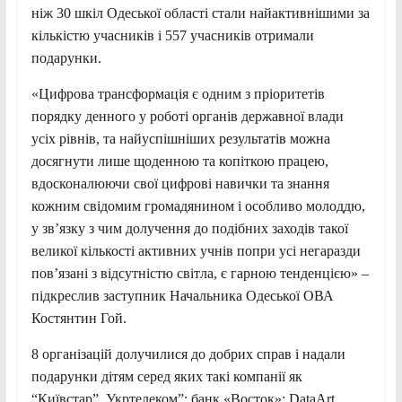
ніж 30 шкіл Одеської області стали найактивнішими за
кількістю учасників і 557 учасників отримали
подарунки.
«Цифрова трансформація є одним з пріоритетів
порядку денного у роботі органів державної влади
усіх рівнів, та найуспішніших результатів можна
досягнути лише щоденною та копіткою працею,
вдосконалюючи свої цифрові навички та знання
кожним свідомим громадянином і особливо молоддю,
у зв’язку з чим долучення до подібних заходів такої
великої кількості активних учнів попри усі негаразди
пов’язані з відсутністю світла, є гарною тенденцією» –
підкреслив заступник Начальника Одеської ОВА
Костянтин Гой.
8 організацій долучилися до добрих справ і надали
подарунки дітям серед яких такі компанії як
“Київстар”, Укртелеком”; банк «Восток»; DataArt