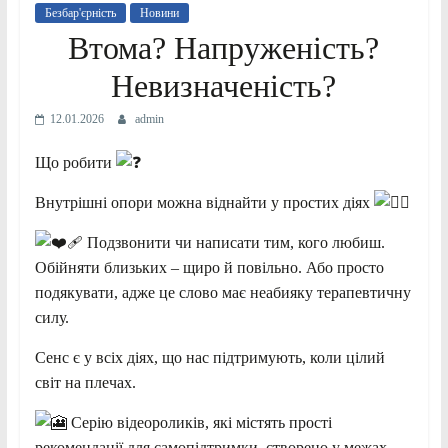
Безбар'єрність
Новини
Втома? Напруженість?
Невизначеність?
12.01.2026
admin
Що
робити
Внутрішні опори можна віднайти у простих діях
Подзвонити чи написати тим, кого любиш.
Обійняти близьких – щиро й повільно. Або просто
подякувати, адже це слово має неабияку терапевтичну
силу.
Сенс є у всіх діях, що нас підтримують, коли цілий
світ на плечах.
Серію відеороликів, які містять прості
рекомендації для самопідтримки, створено у межах