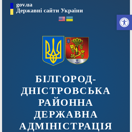
Перейти
gov.ua
до
Державні сайти України
Ві
вмісту
БІЛГОРОД-
ДНІСТРОВСЬКА
РАЙОННА
ДЕРЖАВНА
АДМІНІСТРАЦІЯ