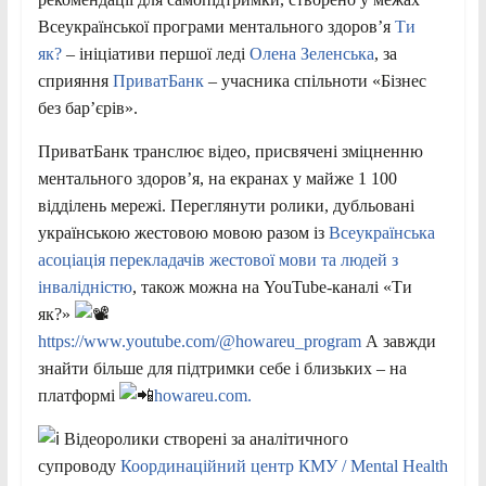
Всеукраїнської програми ментального здоров’я
Ти
як?
– ініціативи першої леді
Олена Зеленська
, за
сприяння
ПриватБанк
– учасника спільноти «Бізнес
без бар’єрів».
ПриватБанк транслює відео, присвячені зміцненню
ментального здоров’я, на екранах у майже 1 100
відділень мережі. Переглянути ролики, дубльовані
українською жестовою мовою разом із
Всеукраїнська
асоціація перекладачів жестової мови та людей з
інвалідністю
, також можна на YouTube-каналі «Ти
як?»
https://www.youtube.com/@howareu_program
А завжди
знайти більше для підтримки себе і близьких – на
платформі
howareu.com.
Відеоролики створені за аналітичного
супроводу
Координаційний центр КМУ / Mental Health