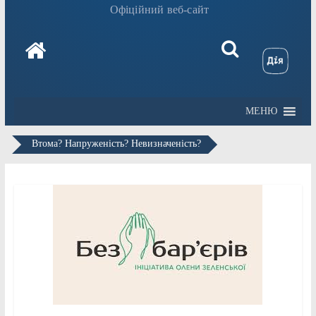
Офіційний веб-сайт
МЕНЮ
Втома? Напруженість? Невизначеність?