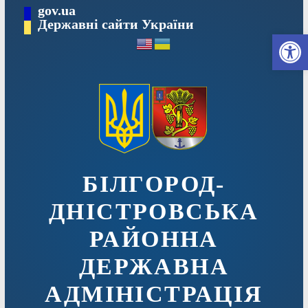
Перейти
gov.ua
до
Державні сайти України
Ві
вмісту
БІЛГОРОД-
ДНІСТРОВСЬКА
РАЙОННА
ДЕРЖАВНА
АДМІНІСТРАЦІЯ