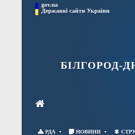
Перейти
gov.ua
до
Державні сайти України
вмісту
БІЛГОРОД-
РДА
НОВИНИ
СТРУ