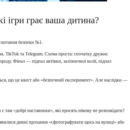
кі ігри грає ваша дитина?
е питання безпеки №1.
ри, TikTok та Telegram. Схема проста: спочатку дружнє
роду. Фінал — підпал автівки, залізничної колії, підпал
ться, що це квест або «безпечний експеримент». Але наслідки —
 є там «добрі наставники», які просять нікому не розповідати?
’явилися дивні прохання «сфотографувати щось на вулиці» або