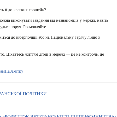
ть її до «легких грошей»?
можна виконувати завдання від незнайомців у мережі, навіть
Будьте поруч. Розмовляйте.
іться до кіберполіції або на Національну гарячу лінію з
о. Цікавтесь життям дітей в мережі — це не контроль, це
камНаЗамітку
ЕРАНСЬКОЇ ПОЛІТИКИ
У: «РОЗВИТОК ВЕТЕРАНСЬКОГО ПІДПРИЄМНИЦТВА: