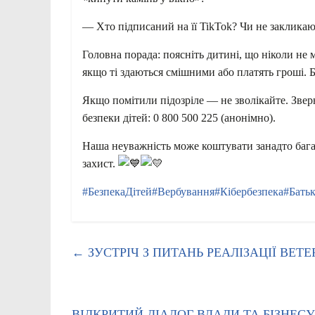
— Хто підписаний на її TikTok? Чи не закликаю
Головна порада: поясніть дитині, що ніколи не 
якщо ті здаються смішними або платять гроші. 
Якщо помітили підозріле — не зволікайте. Зверн
безпеки дітей: 0 800 500 225 (анонімно).
Наша неуважність може коштувати занадто багат
захист.
#БезпекаДітей
#Вербування
#Кібербезпека
#Бать
←
ЗУСТРІЧ З ПИТАНЬ РЕАЛІЗАЦІЇ ВЕТ
ВІДКРИТИЙ ДІАЛОГ ВЛАДИ ТА БІЗНЕС