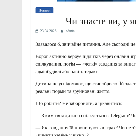
Новини
Чи знаєте ви, у я
23.04.2026
admin
Здавалося б, звичайне питання. Але сьогодні ц
Ворог активно вербує підлітків через онлайн-іг
спілкування, потім — «легкі» завдання за винаго
адмінбудівлі або навіть теракт.
Дитина не усвідомлює, що стає зброєю. Їй здає
реальні тюрми та зруйновані життя.
Що робити? Не забороняти, а цікавитись:
— З ким твоя дитина спілкується в Telegram? Чи
— Які завдання їй пропонують в іграх? Чи не з
«кинути камінь у вікно»?