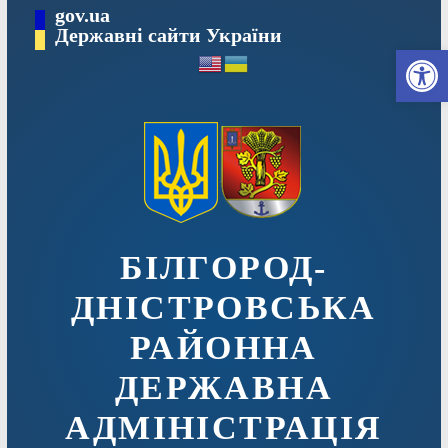
Перейти
gov.ua
до
Державні сайти України
Ві
вмісту
БІЛГОРОД-
ДНІСТРОВСЬКА
РАЙОННА
ДЕРЖАВНА
АДМІНІСТРАЦІЯ