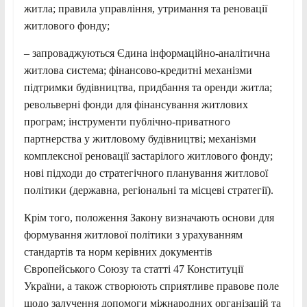
житла; правила управління, утримання та реновації
житлового фонду;
– запроваджуються Єдина інформаційно-аналітична
житлова система; фінансово-кредитні механізми
підтримки будівництва, придбання та оренди житла;
револьверні фонди для фінансування житлових
програм; інструменти публічно-приватного
партнерства у житловому будівництві; механізми
комплексної реновації застарілого житлового фонду;
нові підходи до стратегічного планування житлової
політики (державна, регіональні та місцеві стратегії).
Крім того, положення Закону визначають основи для
формування житлової політики з урахуванням
стандартів та норм керівних документів
Європейського Союзу та статті 47 Конституції
України, а також створюють сприятливе правове поле
щодо залучення допомоги міжнародних організацій та