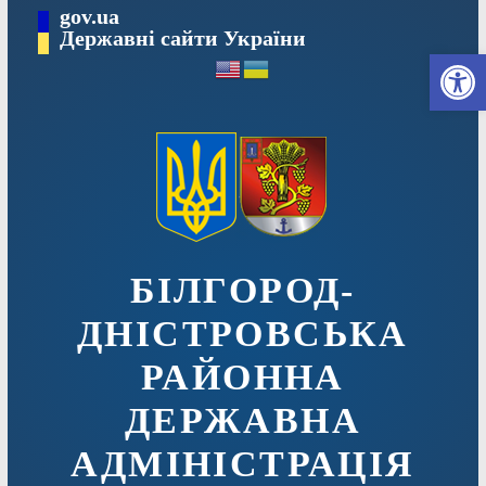
Перейти
gov.ua
до
Державні сайти України
Ві
вмісту
БІЛГОРОД-
ДНІСТРОВСЬКА
РАЙОННА
ДЕРЖАВНА
АДМІНІСТРАЦІЯ