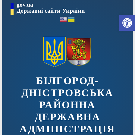
Перейти
gov.ua
до
Державні сайти України
Ві
вмісту
БІЛГОРОД-
ДНІСТРОВСЬКА
РАЙОННА
ДЕРЖАВНА
АДМІНІСТРАЦІЯ