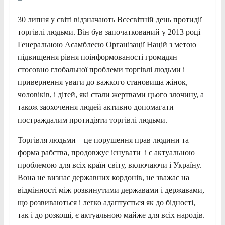
30 липня у світі відзначають Всесвітній день протидії
торгівлі людьми. Він був започаткований у 2013 році
Генеральною Асамблеєю Організації Націй з метою
підвищення рівня поінформованості громадян
стосовно глобальної проблеми торгівлі людьми і
привернення уваги до важкого становища жінок,
чоловіків, і дітей, які стали жертвами цього злочину, а
також заохочення людей активно допомагати
постраждалим протидіяти торгівлі людьми.
Торгівля людьми – це порушення прав людини та
форма рабства, продовжує існувати і є актуальною
проблемою для всіх країн світу, включаючи і Україну.
Вона не визнає державних кордонів, не зважає на
відмінності між розвинутими державами і державами,
що розвиваються і легко адаптується як до бідності,
так і до розкоші, є актуальною майже для всіх народів.