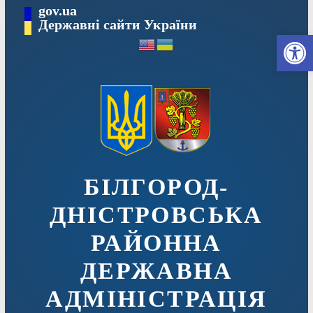
Перейти
gov.ua
до
Державні сайти України
Ві
вмісту
БІЛГОРОД-
ДНІСТРОВСЬКА
РАЙОННА
ДЕРЖАВНА
АДМІНІСТРАЦІЯ