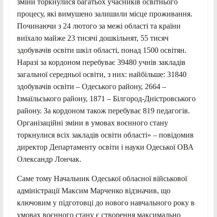
зміни торкнулися багатьох учасників освітнього
процесу, які вимушено залишили місце проживання.
Починаючи з 24 лютого за межі області та країни
виїхало майже 23 тисячі дошкільнят, 55 тисяч
здобувачів освіти шкіл області, понад 1500 освітян.
Наразі за кордоном перебуває 39480 учнів закладів
загальної середньої освіти, з них: найбільше: 31840
здобувачів освіти – Одеського району, 2664 –
Ізмаїльського району, 1871 – Білгород-Дністровського
району. За кордоном також перебуває 819 педагогів.
Організаційні зміни в умовах воєнного стану
торкнулися всіх закладів освіти області» – повідомив
директор Департаменту освіти і науки Одеської ОВА
Олександр Лончак.
Саме тому Начальник Одеської обласної військової
адміністрації Максим Марченко відзначив, що
ключовим у підготовці до нового навчального року в
умовах воєнного стану є створення максимально