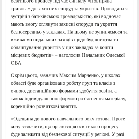
освітнього процесу під час сигналу «Повітряна
тривога» до захисних споруд та укриттів. Проводяться
зустрічі з батьківською громадськістю, які водночас
мають змогу оглянути захисні споруди та укриття
безпосередньо у закладах. На цьому не зупиняємося та
вживаємо подальших заходів щодо будівництва та
облаштування укриттів у цих закладах за кошти
місцевих бюджетів» – наголосив Начальник Одеської
ОВА.
Окрім цього, зазначив Максим Марченко, у школах
області буде організовано роботу груп та класів з
очною, дистанційною формами здобуття освіти, а
також індивідуальною формою роз’яснення матеріалу,
корекційно-розвиткові заняття.
«Одещина до нового навчального року готова. Проте
хочу зазначити, що організація освітнього процесу
буде залежати від безпекової ситуації у регіоні. У разі