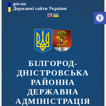
Перейти
gov.ua
до
Державні сайти України
Ві
вмісту
БІЛГОРОД-
ДНІСТРОВСЬКА
РАЙОННА
ДЕРЖАВНА
АДМІНІСТРАЦІЯ