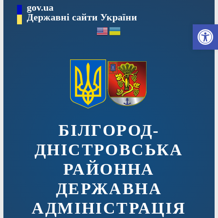
Перейти
gov.ua
до
Державні сайти України
Ві
вмісту
БІЛГОРОД-
ДНІСТРОВСЬКА
РАЙОННА
ДЕРЖАВНА
АДМІНІСТРАЦІЯ