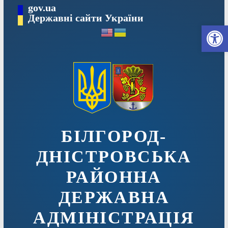
Перейти
gov.ua
до
Державні сайти України
Ві
вмісту
БІЛГОРОД-
ДНІСТРОВСЬКА
РАЙОННА
ДЕРЖАВНА
АДМІНІСТРАЦІЯ