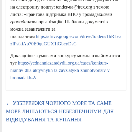
на електронну пошту: tender-ua@irex.org з темою
листа: «Грантова підтримка ВПО у громадах
назва
громади
назва організації». Шаблони документів
можна завантажити за
посиланням
https://drive.google.com/drive/folders/1hRLea
zIPstkiAp70E9quGUX1tGbcyDsG
Докладніше з умовами конкурсу можна ознайомитися
тут
https://yednanniazaradydii.org.ua/cases/konkurs-
hrantiv-dlia-aktyvnykh-ta-zavziatykh-zminotvortsiv-v-
hromadakh-2/
←
УЗБЕРЕЖЖЯ ЧОРНОГО МОРЯ ТА САМЕ
МОРЕ ЛИШАЮТЬСЯ НЕБЕЗПЕЧНИМИ ДЛЯ
ВІДВІДУВАННЯ ТА КУПАННЯ